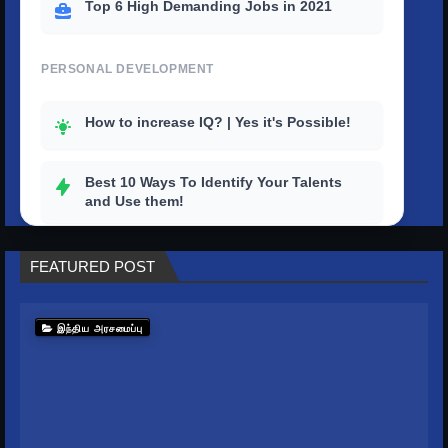
Top 6 High Demanding Jobs in 2021
PERSONAL DEVELOPMENT
How to increase IQ? | Yes it's Possible!
Best 10 Ways To Identify Your Talents
and Use them!
How to outstand others with a strong
FEATURED POST
personality?
Top 10 tips to improve your productivity
இந்திய அரசமைப்பு
in life
How To Get Rid Of Stress And Depression