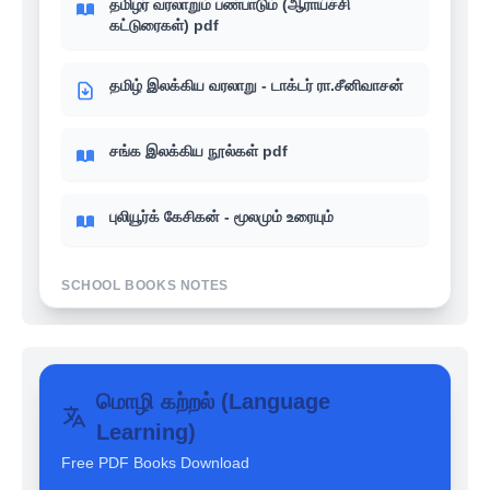
தமிழர் வரலாறும் பண்பாடும் (ஆராய்ச்சி
கட்டுரைகள்) pdf
தமிழ் இலக்கிய வரலாறு - டாக்டர் ரா.சீனிவாசன்
சங்க இலக்கிய நூல்கள் pdf
புலியூர்க் கேசிகன் - மூலமும் உரையும்
SCHOOL BOOKS NOTES
உங்களுக்கு தெரியுமா? - 6th-12th School
books வரலாறு (History)
மொழி கற்றல் (Language
Learning)
உங்களுக்கு தெரியுமா? - 6th-12th School
books பொருளாதாரம் (Economics)
Free PDF Books Download