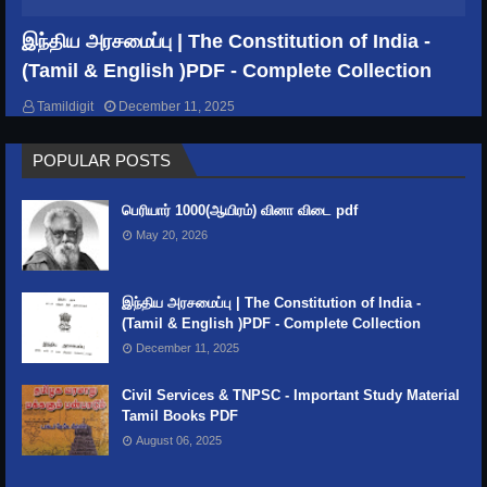
How to master your time? | Better Ways to
Keep Time Management
இந்திய அரசமைப்பு | The Constitution of India -
(Tamil & English )PDF - Complete Collection
GENERAL KNOWLEDGE
Tamildigit
December 11, 2025
India's Rivers and their Names, origin &
POPULAR POSTS
Length
பெரியார் 1000(ஆயிரம்) வினா விடை pdf
May 20, 2026
இந்திய அரசமைப்பு | The Constitution of India -
(Tamil & English )PDF - Complete Collection
December 11, 2025
Civil Services & TNPSC - Important Study Material
Tamil Books PDF
August 06, 2025