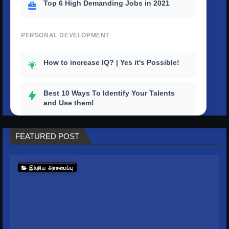
Top 6 High Demanding Jobs in 2021
PERSONAL DEVELOPMENT
How to increase IQ? | Yes it's Possible!
Best 10 Ways To Identify Your Talents
and Use them!
How to outstand others with a strong
FEATURED POST
personality?
Top 10 tips to improve your productivity
இந்திய அரசமைப்பு
in life
How To Get Rid Of Stress And Depression