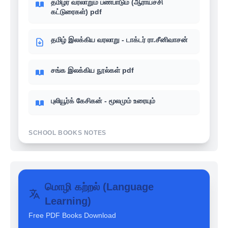
தமிழர் வரலாறும் பண்பாடும் (ஆராய்ச்சி
கட்டுரைகள்) pdf
தமிழ் இலக்கிய வரலாறு - டாக்டர் ரா.சீனிவாசன்
சங்க இலக்கிய நூல்கள் pdf
புலியூர்க் கேசிகன் - மூலமும் உரையும்
SCHOOL BOOKS NOTES
உங்களுக்கு தெரியுமா? - 6th-12th School
books வரலாறு (History)
மொழி கற்றல் (Language
Learning)
உங்களுக்கு தெரியுமா? - 6th-12th School
books பொருளாதாரம் (Economics)
Free PDF Books Download