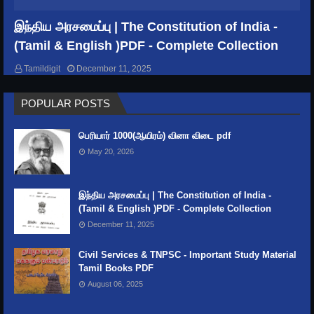
How to master your time? | Better Ways to
Keep Time Management
இந்திய அரசமைப்பு | The Constitution of India -
(Tamil & English )PDF - Complete Collection
GENERAL KNOWLEDGE
Tamildigit
December 11, 2025
India's Rivers and their Names, origin &
POPULAR POSTS
Length
பெரியார் 1000(ஆயிரம்) வினா விடை pdf
May 20, 2026
இந்திய அரசமைப்பு | The Constitution of India -
(Tamil & English )PDF - Complete Collection
December 11, 2025
Civil Services & TNPSC - Important Study Material
Tamil Books PDF
August 06, 2025