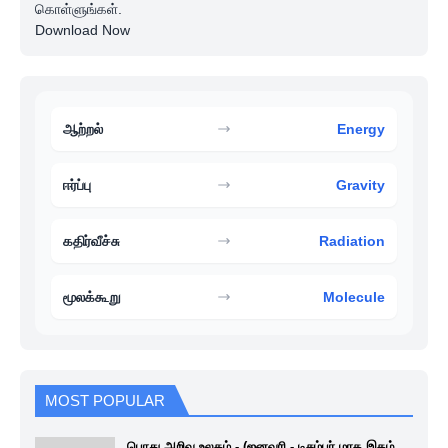
கொள்ளுங்கள்.
Download Now
ஆற்றல்
Energy
ஈர்ப்பு
Gravity
கதிர்வீச்சு
Radiation
மூலக்கூறு
Molecule
MOST POPULAR
பொது அறிவு உலகம் - (ஜனவரி - டிசம்பர் மாத இதழ்