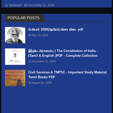
GENERAL KNOWLEDGE
Tamildigit
December 11, 2025
India's Rivers and their Names, origin &
POPULAR POSTS
Length
பெரியார் 1000(ஆயிரம்) வினா விடை pdf
May 20, 2026
இந்திய அரசமைப்பு | The Constitution of India -
(Tamil & English )PDF - Complete Collection
December 11, 2025
Civil Services & TNPSC - Important Study Material
Tamil Books PDF
August 06, 2025