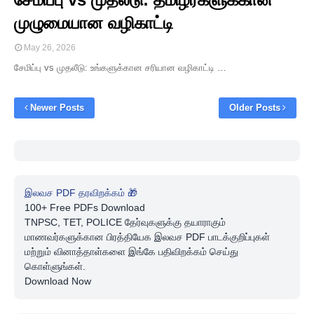
முழுமையான வழிகாட்டி
May 26, 2026
சேமிப்பு vs முதலீடு: உங்களுக்கான சரியான வழிகாட்டி …
Newer Posts
Older Posts
இலவச PDF தரவிறக்கம் 🎁
100+ Free PDFs Download
TNPSC, TET, POLICE தேர்வுகளுக்கு தயாராகும்
மாணவர்களுக்கான பிரத்தியேக இலவச PDF பாடக்குறிப்புகள்
மற்றும் வினாத்தாள்களை இங்கே பதிவிறக்கம் செய்து
கொள்ளுங்கள்.
Download Now