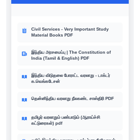
Civil Services - Very Important Study
Material Books PDF
இந்திய அரசமைப்பு | The Constitution of
India (Tamil & English) PDF
இந்திய விடுதலை போராட்ட வரலாறு - டாக்டர்
க.வெங்கடேசன்
தென்னிந்திய வரலாறு நீலகண்ட சாஸ்திரி PDF
தமிழர் வரலாறும் பண்பாடும் (ஆராய்ச்சி
கட்டுரைகள்) pdf