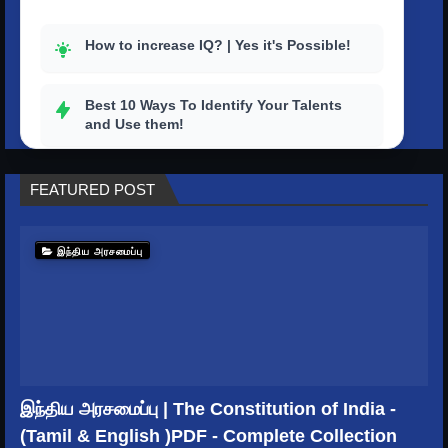
How to increase IQ? | Yes it's Possible!
Best 10 Ways To Identify Your Talents
and Use them!
How to outstand others with a strong
FEATURED POST
personality?
Top 10 tips to improve your productivity
இந்திய அரசமைப்பு
in life
How To Get Rid Of Stress And Depression
How to master your time? | Better Ways to
Keep Time Management
இந்திய அரசமைப்பு | The Constitution of India -
(Tamil & English )PDF - Complete Collection