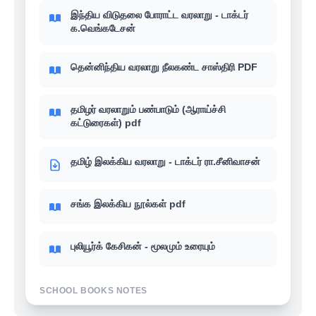
இந்திய விடுதலை போராட்ட வரலாறு - டாக்டர்
க.வெங்கடேசன்
தென்னிந்திய வரலாறு நீலகண்ட சாஸ்திரி PDF
தமிழர் வரலாறும் பண்பாடும் (ஆராய்ச்சி
கட்டுரைகள்) pdf
தமிழ் இலக்கிய வரலாறு - டாக்டர் ரா.சீனிவாசன்
சங்க இலக்கிய நூல்கள் pdf
புலியூர்க் கேசிகன் - மூலமும் உரையும்
SCHOOL BOOKS NOTES