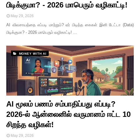
பிடிக்குமா? - 2026 மாபெரும் வழிகாட்டி!
May 29, 2026
AI விவசாயத்தை எப்படி மாற்றும்? ஏர் பிடித்த கைகள் இனி டேட்டா (Data)
பிடிக்குமா? - 2026 மாபெரும் வழிகாட்டி! …
MONEY WITH AI
AI மூலம் பணம் சம்பாதிப்பது எப்படி?
2026-ல் ஆன்லைனில் வருமானம் ஈட்ட 10
சிறந்த வழிகள்!
May 29, 2026