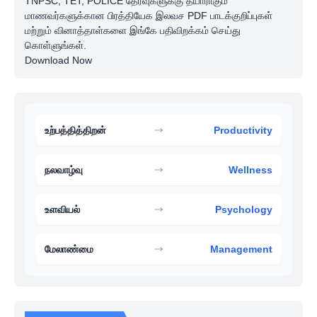
TNPSC, TET, POLICE தேர்வுகளுக்கு தயாராகும்
மாணவர்களுக்கான பிரத்தியேக இலவச PDF பாடக்குறிப்புகள்
மற்றும் வினாத்தாள்களை இங்கே பதிவிறக்கம் செய்து
கொள்ளுங்கள்.
Download Now
உற்பத்தித்திறன்
Productivity
நலவாழ்வு
Wellness
உளவியல்
Psychology
மேலாண்மை
Management