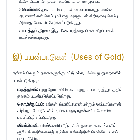
கிலோமீட்டர் நீளமுள்ள கம்பியாக மாற்ற முடியும்.
மென்மை:
தங்கம் மிகவும் மென்மையானது. எனவே
ஆபரணங்கள் செய்யும்போது அதனுடன் சிறிதளவு செம்பு
அல்லது வெள்ளி சேர்க்கப்படுகிறது.
கடத்தும் திறன்:
இது மின்சாரத்தை மிகச் சிறப்பாகக்
கடத்தக்கூடியது.
இ) பயன்பாடுகள் (Uses of Gold)
தங்கம் வெறும் நகைகளுக்கு மட்டுமல்ல, பல்வேறு துறைகளில்
பயன்படுகிறது:
மருத்துவம்:
புற்றுநோய் சிகிச்சை மற்றும் பல் மருத்துவத்தில்
தங்கம் பயன்படுத்தப்படுகிறது.
தொழில்நுட்பம்:
உங்கள் ஸ்மார்ட்போன் மற்றும் லேப்டாப்களின்
சர்க்யூட் போர்டுகளில் தங்கம் ஒரு நுண்ணிய அளவில்
பயன்படுத்தப்படுகிறது.
விண்வெளி:
விண்வெளி வீரர்களின் தலைக்கவசங்களில்
சூரியக் கதிர்களைத் தடுக்க தங்கத்தின் மெல்லிய படலம்
பூசப்படுகிறது.