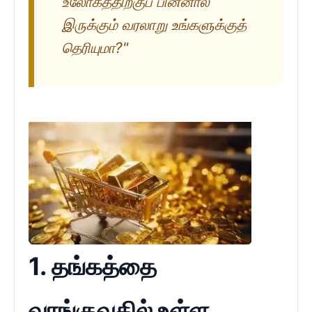
உலோகத்திற்குப் பின்னால்
இருக்கும் வரலாறு உங்களுக்குத்
தெரியுமா?"
1. தங்கத்தை
வாங்குவதில் உள்ள