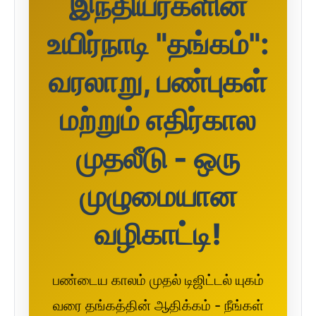
இந்தியர்களின்
உயிர்நாடி "தங்கம்":
வரலாறு, பண்புகள்
மற்றும் எதிர்கால
முதலீடு - ஒரு
முழுமையான
வழிகாட்டி!
பண்டைய காலம் முதல் டிஜிட்டல் யுகம்
வரை தங்கத்தின் ஆதிக்கம் - நீங்கள்