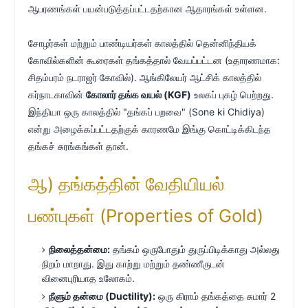
ஆபரணங்கள் பயன்படுத்தப்பட்டதற்கான ஆதாரங்கள் உள்ளன.
சோழர்கள் மற்றும் பாண்டியர்கள் காலத்தில் தென்னிந்தியக்
கோவில்களின் கூரைகள் தங்கத்தால் வேயப்பட்டன (உதாரணமாக:
சிதம்பரம் நடராஜர் கோவில்). ஆங்கிலேயர் ஆட்சிக் காலத்தில்
கர்நாடகாவின்
கோலார் தங்க வயல் (KGF)
உலகப் புகழ் பெற்றது.
இந்தியா ஒரு காலத்தில் "தங்கப் பறவை" (Sone ki Chidiya)
என்று அழைக்கப்பட்டதற்குக் காரணமே இங்கு கொட்டிக்கிடந்த
தங்கச் சுரங்கங்கள் தான்.
ஆ) தங்கத்தின் வேதியியல்
பண்புகள் (Properties of Gold)
நிலைத்தன்மை:
தங்கம் ஒருபோதும் துருப்பிடிக்காது அல்லது
நிறம் மாறாது. இது காற்று மற்றும் தண்ணீருடன்
வினைபுரியாத உலோகம்.
நீளும் தன்மை (Ductility):
ஒரு கிராம் தங்கத்தை சுமார் 2