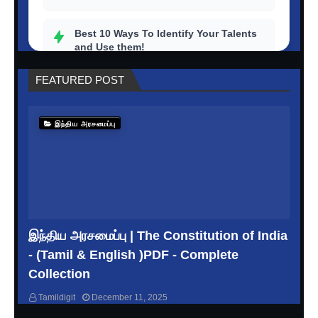
Best 10 Ways To Identify Your Talents
and Use them!
FEATURED POST
How to outstand others with a strong
personality?
இந்திய அரசமைப்பு
Top 10 tips to improve your
productivity in life
How To Get Rid Of Stress And
Depression
இந்திய அரசமைப்பு | The Constitution of India
How to master your time? | Better Ways
- (Tamil & English )PDF - Complete
to Keep Time Management
Collection
Tamildigit
December 11, 2025
GENERAL KNOWLEDGE