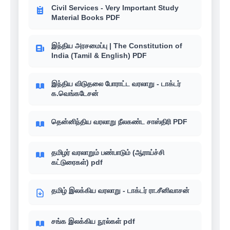
Civil Services - Very Important Study
Material Books PDF
இந்திய அரசமைப்பு | The Constitution of
India (Tamil & English) PDF
இந்திய விடுதலை போராட்ட வரலாறு - டாக்டர்
க.வெங்கடேசன்
தென்னிந்திய வரலாறு நீலகண்ட சாஸ்திரி PDF
தமிழர் வரலாறும் பண்பாடும் (ஆராய்ச்சி
கட்டுரைகள்) pdf
தமிழ் இலக்கிய வரலாறு - டாக்டர் ரா.சீனிவாசன்
சங்க இலக்கிய நூல்கள் pdf