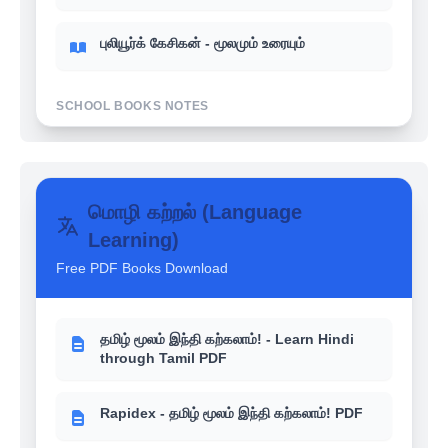
புலியூர்க் கேசிகன் - மூலமும் உரையும்
SCHOOL BOOKS NOTES
உங்களுக்கு தெரியுமா? - 6th-12th School
books வரலாறு (History)
மொழி கற்றல் (Language
Learning)
உங்களுக்கு தெரியுமா? - 6th-12th School
books பொருளாதாரம் (Economics)
Free PDF Books Download
உங்களுக்கு தெரியுமா? - 6th-12th School
books இந்திய அரசியல் (Polity)
தமிழ் மூலம் இந்தி கற்கலாம்! - Learn Hindi
through Tamil PDF
Rapidex - தமிழ் மூலம் இந்தி கற்கலாம்! PDF