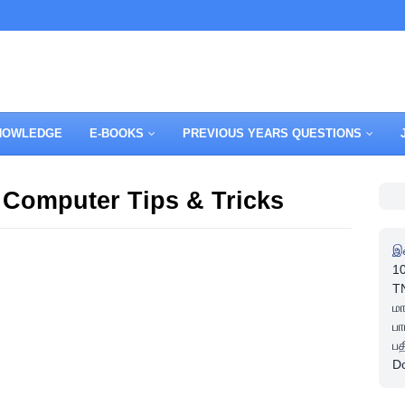
NOWLEDGE
E-BOOKS
PREVIOUS YEARS QUESTIONS
்| Computer Tips & Tricks
இ
1
TN
ம
பா
பத
D