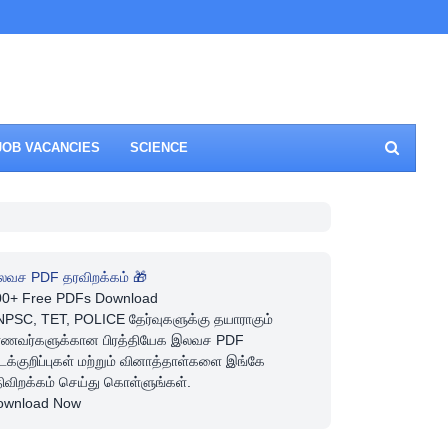
JOB VACANCIES
SCIENCE
லவச PDF தரவிறக்கம் 🎁
00+ Free PDFs Download
PSC, TET, POLICE தேர்வுகளுக்கு தயாராகும்
ாணவர்களுக்கான பிரத்தியேக இலவச PDF
டக்குறிப்புகள் மற்றும் வினாத்தாள்களை இங்கே
ிவிறக்கம் செய்து கொள்ளுங்கள்.
ownload Now