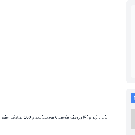
 உள்ளடக்கிய 100 தகவல்களை கொண்டுள்ளது இந்த புத்தகம்.