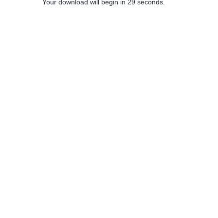
Your download will begin in
28
seconds.