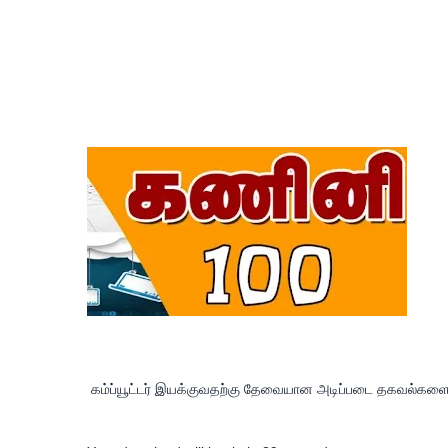
கம்ப்யூட்டர் இயக்குவதற்கு தேவையான அடிப்படை தகவல்களை