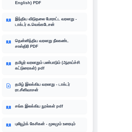
English) PDF
இந்திய விடுதலை போராட்ட வரலாறு -
டாக்டர் க.வெங்கடேசன்
தென்னிந்திய வரலாறு நீலகண்ட
சாஸ்திரி PDF
தமிழர் வரலாறும் பண்பாடும் (ஆராய்ச்சி
கட்டுரைகள்) pdf
தமிழ் இலக்கிய வரலாறு - டாக்டர்
ரா.சீனிவாசன்
சங்க இலக்கிய நூல்கள் pdf
புலியூர்க் கேசிகன் - மூலமும் உரையும்