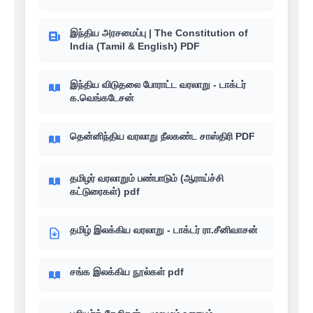
இந்திய அரசமைப்பு | The Constitution of
India (Tamil & English) PDF
இந்திய விடுதலை போராட்ட வரலாறு - டாக்டர்
க.வெங்கடேசன்
தென்னிந்திய வரலாறு நீலகண்ட சாஸ்திரி PDF
தமிழர் வரலாறும் பண்பாடும் (ஆராய்ச்சி
கட்டுரைகள்) pdf
தமிழ் இலக்கிய வரலாறு - டாக்டர் ரா.சீனிவாசன்
சங்க இலக்கிய நூல்கள் pdf