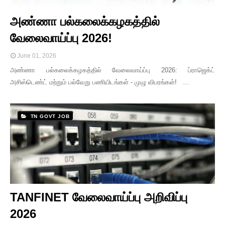
அண்ணா பல்கலைக்கழகத்தில்
வேலைவாய்ப்பு 2026!
June 01, 2026
அண்ணா பல்கலைக்கழகத்தில் வேலைவாய்ப்பு 2026: ப்ராஜெக்ட்
அசிஸ்டெண்ட் மற்றும் பல்வேறு பணியிடங்கள் - முழு விபரங்கள்! …
TN GOVT JOB
TANFINET வேலைவாய்ப்பு அறிவிப்பு
2026