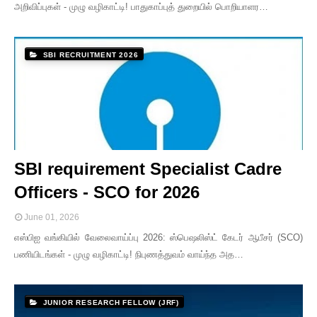
அறிவிப்புகள் - முழு வழிகாட்டி! பாதுகாப்புத் துறையில் பொறியாளர…
SBI RECRUITMENT 2026
SBI requirement Specialist Cadre
Officers - SCO for 2026
June 01, 2026
எஸ்பிஐ வங்கியில் வேலைவாய்ப்பு 2026: ஸ்பெஷலிஸ்ட் கேடர் ஆபீசர் (SCO)
பணியிடங்கள் - முழு வழிகாட்டி! நிபுணத்துவம் வாய்ந்த அத…
JUNIOR RESEARCH FELLOW (JRF)