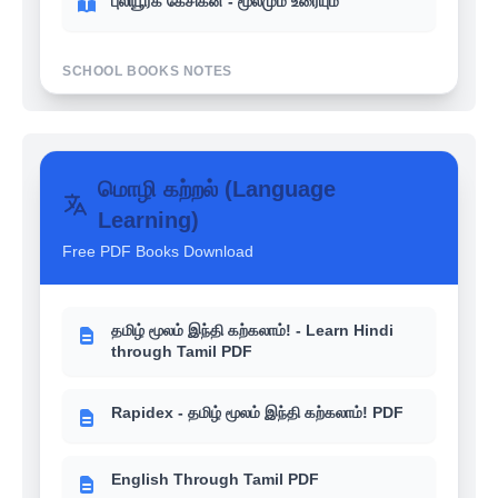
புலியூர்க் கேசிகன் - மூலமும் உரையும்
SCHOOL BOOKS NOTES
உங்களுக்கு தெரியுமா? - 6th-12th School
books வரலாறு (History)
மொழி கற்றல் (Language
Learning)
உங்களுக்கு தெரியுமா? - 6th-12th School
books பொருளாதாரம் (Economics)
Free PDF Books Download
உங்களுக்கு தெரியுமா? - 6th-12th School
books இந்திய அரசியல் (Polity)
தமிழ் மூலம் இந்தி கற்கலாம்! - Learn Hindi
through Tamil PDF
Rapidex - தமிழ் மூலம் இந்தி கற்கலாம்! PDF
English Through Tamil PDF