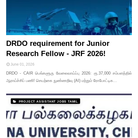
DRDO requirement for Junior
Research Fellow - JRF 2026!
June 01, 2026
DRDO - CAIR பெங்களூரு வேலைவாய்ப்பு 2026: ரூ.37,000 சம்பளத்தில்
ஆராய்ச்சிப் பணி! செயற்கை நுண்ணறிவு (AI) மற்றும் ரோபோட்டிக…
PROJECT ASSISTANT JOBS TAMIL