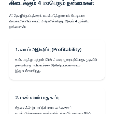
கிடைக்கும் 4 மாபெரும் நன்மைகள்
AI தொழில்நுட்பத்தைப் பயன்படுத்துவதால் நேரடியாக
விவசாயிகளின் லாபம் அதிகரிக்கிறது. அதன் 4 முக்கிய
நன்மைகள்:
1. லாபம் அதிகரிப்பு (Profitability)
உரம், மருந்து மற்றும் நீரின் அளவு குறையும்போது, முதலீடு
குறைகிறது. விளைச்சல் அதிகரிப்பதால் லாபம்
இருமடங்காகிறது.
2. மண் வளம் பாதுகாப்பு
தேவைக்கேற்ப மட்டும் ரசாயனங்களைப்
பயன்படுத்துவதால் மண்ணின் பல்லுயிர் தன்மை (Bio-