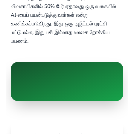
விவசாயிகளில் 50% பேர் ஏதாவது ஒரு வகையில்
AI-யைப் பயன்படுத்துவார்கள் என்று
கணிக்கப்படுகிறது. இது ஒரு டிஜிட்டல் புரட்சி
மட்டுமல்ல, இது பசி இல்லாத உலகை நோக்கிய
பயணம்.