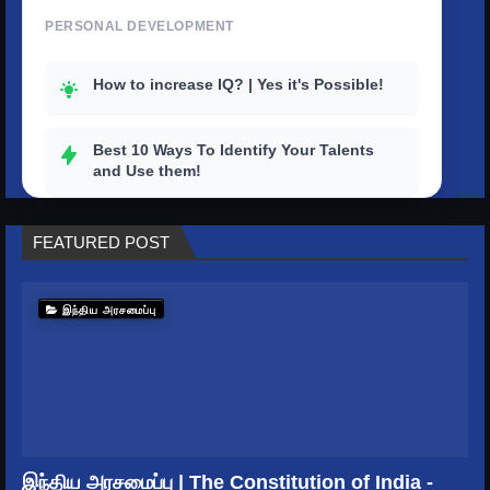
PERSONAL DEVELOPMENT
How to increase IQ? | Yes it's Possible!
Best 10 Ways To Identify Your Talents
and Use them!
How to outstand others with a strong
FEATURED POST
personality?
Top 10 tips to improve your productivity
இந்திய அரசமைப்பு
in life
How To Get Rid Of Stress And Depression
How to master your time? | Better Ways to
Keep Time Management
இந்திய அரசமைப்பு | The Constitution of India -