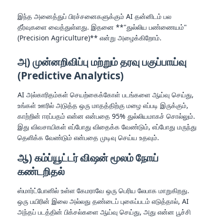
இந்த அனைத்துப் பிரச்சனைகளுக்கும் AI தன்னிடம் பல
தீர்வுகளை வைத்துள்ளது. இதனை **"துல்லிய பண்ணையம்"
(Precision Agriculture)** என்று அழைக்கிறோம்.
அ) முன்னறிவிப்பு மற்றும் தரவு பகுப்பாய்வு
(Predictive Analytics)
AI அல்காரிதம்கள் செயற்கைக்கோள் படங்களை ஆய்வு செய்து,
உங்கள் ஊரில் அடுத்த ஒரு மாதத்திற்கு மழை எப்படி இருக்கும்,
காற்றின் ஈரப்பதம் என்ன என்பதை 95% துல்லியமாகச் சொல்லும்.
இது விவசாயிகள் எப்போது விதைக்க வேண்டும், எப்போது மருந்து
தெளிக்க வேண்டும் என்பதை முடிவு செய்ய உதவும்.
ஆ) கம்ப்யூட்டர் விஷன் மூலம் நோய்
கண்டறிதல்
ஸ்மார்ட்போனில் உள்ள கேமராவே ஒரு பெரிய லேபாக மாறுகிறது.
ஒரு பயிரின் இலை அல்லது தண்டைப் புகைப்படம் எடுத்தால், AI
அந்தப் படத்தின் பிக்சல்களை ஆய்வு செய்து, அது என்ன பூச்சி