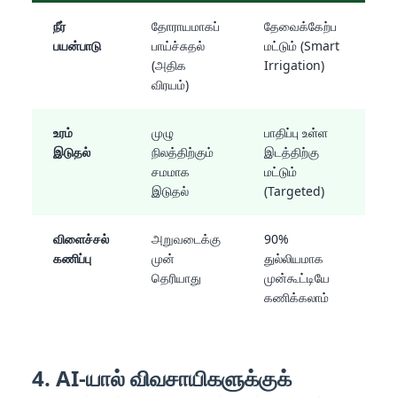
நீர்
தோராயமாகப்
தேவைக்கேற்ப
பயன்பாடு
பாய்ச்சுதல்
மட்டும் (Smart
(அதிக
Irrigation)
விரயம்)
உரம்
முழு
பாதிப்பு உள்ள
இடுதல்
நிலத்திற்கும்
இடத்திற்கு
சமமாக
மட்டும்
இடுதல்
(Targeted)
விளைச்சல்
அறுவடைக்கு
90%
கணிப்பு
முன்
துல்லியமாக
தெரியாது
முன்கூட்டியே
கணிக்கலாம்
4. AI-யால் விவசாயிகளுக்குக்