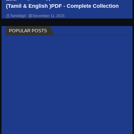
(Tamil & English )PDF - Complete Collection
GENERAL KNOWLEDGE
Tamildigit
December 11, 2025
India's Rivers and their Names, origin &
POPULAR POSTS
Length