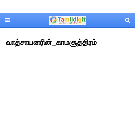
வாத்சாயனரின்_காமசூத்திரம்