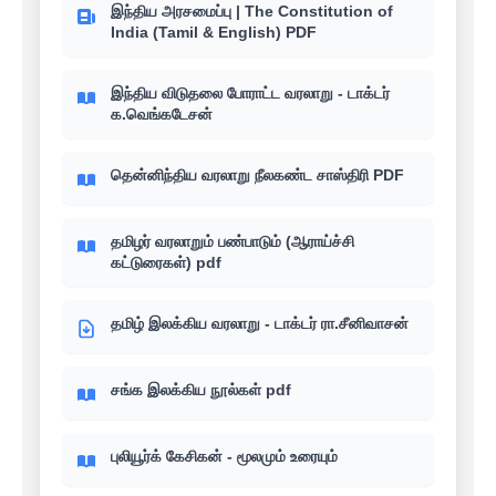
இந்திய அரசமைப்பு | The Constitution of
India (Tamil & English) PDF
இந்திய விடுதலை போராட்ட வரலாறு - டாக்டர்
க.வெங்கடேசன்
தென்னிந்திய வரலாறு நீலகண்ட சாஸ்திரி PDF
தமிழர் வரலாறும் பண்பாடும் (ஆராய்ச்சி
கட்டுரைகள்) pdf
தமிழ் இலக்கிய வரலாறு - டாக்டர் ரா.சீனிவாசன்
சங்க இலக்கிய நூல்கள் pdf
புலியூர்க் கேசிகன் - மூலமும் உரையும்