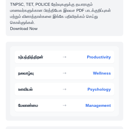
TNPSC, TET, POLICE தேர்வுகளுக்கு தயாராகும்
மாணவர்களுக்கான பிரத்தியேக இலவச PDF பாடக்குறிப்புகள்
மற்றும் வினாத்தாள்களை இங்கே பதிவிறக்கம் செய்து
கொள்ளுங்கள்.
Download Now
உற்பத்தித்திறன்
Productivity
நலவாழ்வு
Wellness
உளவியல்
Psychology
மேலாண்மை
Management