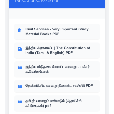
TNPSC & UPSC Books PDF
Civil Services - Very Important Study
Material Books PDF
இந்திய அரசமைப்பு | The Constitution of
India (Tamil & English) PDF
இந்திய விடுதலை போராட்ட வரலாறு - டாக்டர்
க.வெங்கடேசன்
தென்னிந்திய வரலாறு நீலகண்ட சாஸ்திரி PDF
தமிழர் வரலாறும் பண்பாடும் (ஆராய்ச்சி
கட்டுரைகள்) pdf