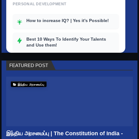
PERSONAL DEVELOPMENT
How to increase IQ? | Yes it's Possible!
Best 10 Ways To Identify Your Talents
and Use them!
How to outstand others with a strong
FEATURED POST
personality?
Top 10 tips to improve your productivity
இந்திய அரசமைப்பு
in life
How To Get Rid Of Stress And Depression
How to master your time? | Better Ways to
Keep Time Management
இந்திய அரசமைப்பு | The Constitution of India -