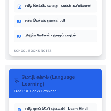
தமிழ் இலக்கிய வரலாறு - டாக்டர் ரா.சீனிவாசன்
சங்க இலக்கிய நூல்கள் pdf
புலியூர்க் கேசிகன் - மூலமும் உரையும்
SCHOOL BOOKS NOTES
உங்களுக்கு தெரியுமா? - 6th-12th School
books வரலாறு (History)
மொழி கற்றல் (Language
Learning)
உங்களுக்கு தெரியுமா? - 6th-12th School
books பொருளாதாரம் (Economics)
Free PDF Books Download
உங்களுக்கு தெரியுமா? - 6th-12th School
books இந்திய அரசியல் (Polity)
தமிழ் மூலம் இந்தி கற்கலாம்! - Learn Hindi