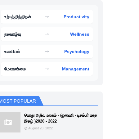
உற்பத்தித்திறன்
Productivity
நலவாழ்வு
Wellness
உளவியல்
Psychology
மேலாண்மை
Management
MOST POPULAR
பொது அறிவு உலகம் - (ஜனவரி - டிசம்பர் மாத
இதழ் )2020 - 2022
August 28, 2022