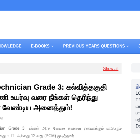
NOWLEDGE
E-BOOKS
PREVIOUS YEARS QUESTIONS
Show all
chnician Grade 3: கல்வித்தகுதி
இ
1
ணி உயர்வு வரை நீங்கள் தெரிந்து
TN
வேண்டிய அனைத்தும்!
ம
பா
26
பத
D
ian Grade 3: உங்கள் அரசு வேலை கனவை நனவாக்கும் மாபெரும்
-வது + ITI அல்லது 12-வது (PCM) முடித்தவர்…