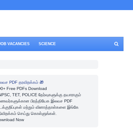
JOB VACANCIES
SCIENCE
லவச PDF தரவிறக்கம் 🎁
00+ Free PDFs Download
PSC, TET, POLICE தேர்வுகளுக்கு தயாராகும்
ாணவர்களுக்கான பிரத்தியேக இலவச PDF
டக்குறிப்புகள் மற்றும் வினாத்தாள்களை இங்கே
ிவிறக்கம் செய்து கொள்ளுங்கள்.
ownload Now