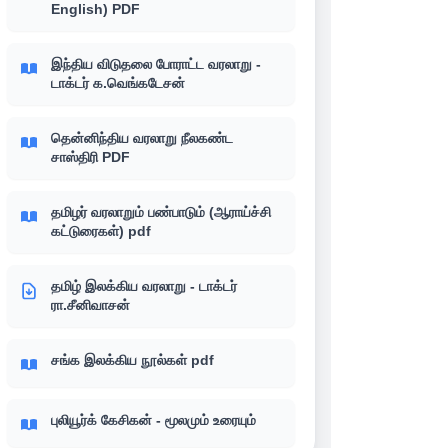
English) PDF
இந்திய விடுதலை போராட்ட வரலாறு -
டாக்டர் க.வெங்கடேசன்
தென்னிந்திய வரலாறு நீலகண்ட
சாஸ்திரி PDF
தமிழர் வரலாறும் பண்பாடும் (ஆராய்ச்சி
கட்டுரைகள்) pdf
தமிழ் இலக்கிய வரலாறு - டாக்டர்
ரா.சீனிவாசன்
சங்க இலக்கிய நூல்கள் pdf
புலியூர்க் கேசிகன் - மூலமும் உரையும்