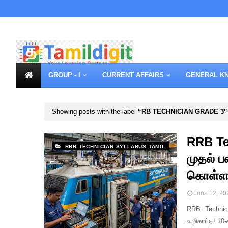
GROUP - I
CURRENT AFFAIRS
GENERAL K
Showing posts with the label
RB TECHNICIAN GRADE 3
RRB Te
RRB TECHNICIAN SYLLABUS TAMIL
முதல் ப
கொள்ள 
June 12, 20
RRB Technic
வழிகாட்டி! 10