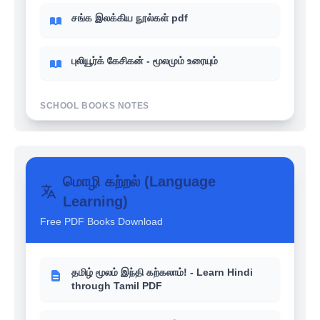
சங்க இலக்கிய நூல்கள் pdf
புலியூர்க் கேசிகன் - மூலமும் உரையும்
SCHOOL BOOKS NOTES
உங்களுக்கு தெரியுமா? - 6th-12th School
books வரலாறு (History)
மொழி கற்றல் (Language
Learning)
உங்களுக்கு தெரியுமா? - 6th-12th School
books பொருளாதாரம் (Economics)
Free PDF Books Download
உங்களுக்கு தெரியுமா? - 6th-12th School
books இந்திய அரசியல் (Polity)
தமிழ் மூலம் இந்தி கற்கலாம்! - Learn Hindi
through Tamil PDF