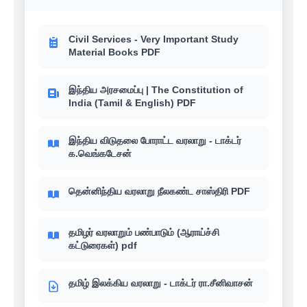
Civil Services - Very Important Study
Material Books PDF
இந்திய அரசமைப்பு | The Constitution of
India (Tamil & English) PDF
இந்திய விடுதலை போராட்ட வரலாறு - டாக்டர்
க.வெங்கடேசன்
தென்னிந்திய வரலாறு நீலகண்ட சாஸ்திரி PDF
தமிழர் வரலாறும் பண்பாடும் (ஆராய்ச்சி
கட்டுரைகள்) pdf
தமிழ் இலக்கிய வரலாறு - டாக்டர் ரா.சீனிவாசன்