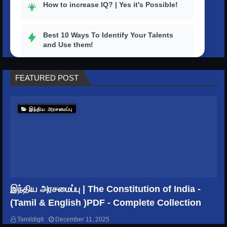
How to increase IQ? | Yes it's Possible!
Best 10 Ways To Identify Your Talents
and Use them!
How to outstand others with a strong
FEATURED POST
personality?
Top 10 tips to improve your productivity
இந்திய அரசமைப்பு
in life
How To Get Rid Of Stress And Depression
How to master your time? | Better Ways to
Keep Time Management
இந்திய அரசமைப்பு | The Constitution of India -
(Tamil & English )PDF - Complete Collection
GENERAL KNOWLEDGE
Tamildigit
December 11, 2025