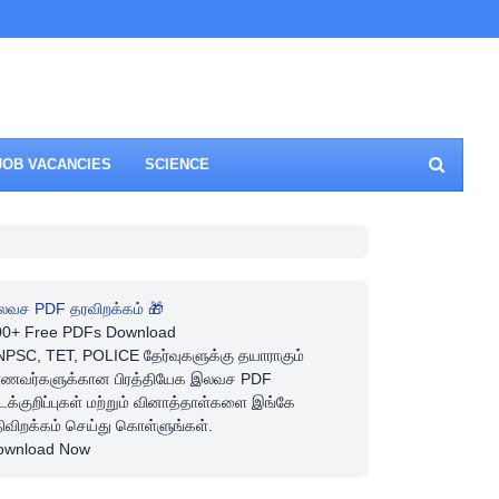
JOB VACANCIES
SCIENCE
லவச PDF தரவிறக்கம் 🎁
00+ Free PDFs Download
PSC, TET, POLICE தேர்வுகளுக்கு தயாராகும்
ாணவர்களுக்கான பிரத்தியேக இலவச PDF
டக்குறிப்புகள் மற்றும் வினாத்தாள்களை இங்கே
ிவிறக்கம் செய்து கொள்ளுங்கள்.
ownload Now