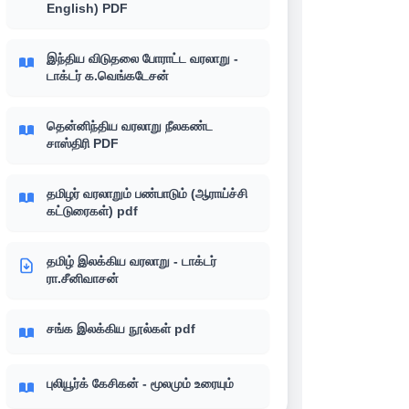
English) PDF
இந்திய விடுதலை போராட்ட வரலாறு -
டாக்டர் க.வெங்கடேசன்
தென்னிந்திய வரலாறு நீலகண்ட
சாஸ்திரி PDF
தமிழர் வரலாறும் பண்பாடும் (ஆராய்ச்சி
கட்டுரைகள்) pdf
தமிழ் இலக்கிய வரலாறு - டாக்டர்
ரா.சீனிவாசன்
சங்க இலக்கிய நூல்கள் pdf
புலியூர்க் கேசிகன் - மூலமும் உரையும்