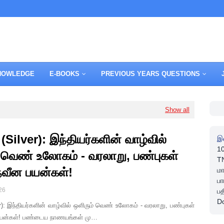
NOWLEDGE
E-BOOKS
PREVIOUS YEARS QUESTIONS
Show all
(Silver): இந்தியர்களின் வாழ்வில்
இ
1
 வெண் உலோகம் - வரலாறு, பண்புகள்
TN
 நவீன பயன்கள்!
ம
பா
26
பத
D
r): இந்தியர்களின் வாழ்வில் ஒளிரும் வெண் உலோகம் - வரலாறு, பண்புகள்
 பயன்கள்! பண்டைய நாணயங்கள் மு…