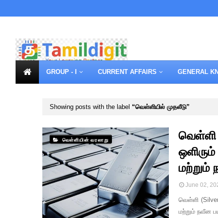
GROUP - I
CURRENT AFFAIRS
GENERAL K
Showing posts with the label
வெள்ளியில் முதலீடு
வெள்ளி 
வெள்ளியின் வரலாறு
ஒளிரும்
மற்றும்
June 02, 20
வெள்ளி (Silve
மற்றும் நவீன